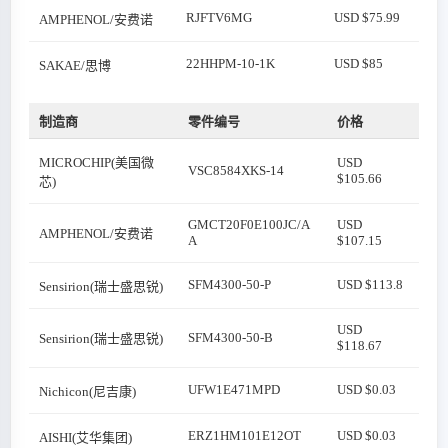
RJFTV6MG
USD $75.99
AMPHENOL/安费诺
22HHPM-10-1K
USD $85
SAKAE/思博
制造商
零件编号
价格
MICROCHIP(美国微
USD
VSC8584XKS-14
$105.66
芯)
GMCT20F0E100JC/A
USD
AMPHENOL/安费诺
A
$107.15
SFM4300-50-P
USD $113.8
Sensirion(瑞士盛思锐)
USD
SFM4300-50-B
Sensirion(瑞士盛思锐)
$118.67
UFW1E471MPD
USD $0.03
Nichicon(尼吉康)
ERZ1HM101E12OT
USD $0.03
AISHI(艾华集团)