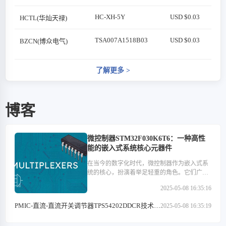
HC-XH-5Y
USD $0.03
HCTL(华灿天禄)
TSA007A1518B03
USD $0.03
BZCN(博众电气)
了解更多
>
博客
微控制器STM32F030K6T6：一种高性
能的嵌入式系统核心元器件
在当今的数字化时代，微控制器作为嵌入式系
统的核心，扮演着举足轻重的角色。它们广泛
应用于医疗设备、汽车电子、工业控制、消费
2025-05-08 16:35:16
类电子产品以及通信设备等多个领域。在这些
微控制器中，STM32F030K6T6以其高性能、低
PMIC-直流-直流开关调节器TPS54202DDCR技术特
2025-05-08 16:35:19
功耗和丰富的外设接口等特点，成为了众多开
点解析
发者心中的优选。本文将深入探讨