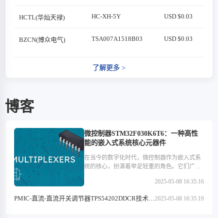
HC-XH-5Y
USD $0.03
HCTL(华灿天禄)
TSA007A1518B03
USD $0.03
BZCN(博众电气)
了解更多
>
博客
微控制器STM32F030K6T6：一种高性
能的嵌入式系统核心元器件
在当今的数字化时代，微控制器作为嵌入式系
统的核心，扮演着举足轻重的角色。它们广泛
应用于医疗设备、汽车电子、工业控制、消费
2025-05-08 16:35:16
类电子产品以及通信设备等多个领域。在这些
微控制器中，STM32F030K6T6以其高性能、低
PMIC-直流-直流开关调节器TPS54202DDCR技术特
2025-05-08 16:35:19
功耗和丰富的外设接口等特点，成为了众多开
点解析
发者心中的优选。本文将深入探讨