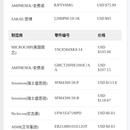
RJFTV6MG
USD $75.99
AMPHENOL/安费诺
22HHPM-10-1K
USD $85
SAKAE/思博
制造商
零件编号
价格
MICROCHIP(美国微
USD
VSC8584XKS-14
$105.66
芯)
GMCT20F0E100JC/A
USD
AMPHENOL/安费诺
A
$107.15
SFM4300-50-P
USD $113.8
Sensirion(瑞士盛思锐)
USD
SFM4300-50-B
Sensirion(瑞士盛思锐)
$118.67
UFW1E471MPD
USD $0.03
Nichicon(尼吉康)
ERZ1HM101E12OT
USD $0.03
AISHI(艾华集团)