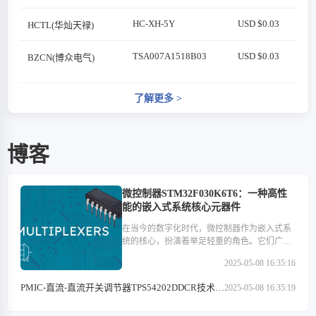
HC-XH-5Y
USD $0.03
HCTL(华灿天禄)
TSA007A1518B03
USD $0.03
BZCN(博众电气)
了解更多
>
博客
微控制器STM32F030K6T6：一种高性
能的嵌入式系统核心元器件
在当今的数字化时代，微控制器作为嵌入式系
统的核心，扮演着举足轻重的角色。它们广泛
应用于医疗设备、汽车电子、工业控制、消费
2025-05-08 16:35:16
类电子产品以及通信设备等多个领域。在这些
微控制器中，STM32F030K6T6以其高性能、低
PMIC-直流-直流开关调节器TPS54202DDCR技术特
2025-05-08 16:35:19
功耗和丰富的外设接口等特点，成为了众多开
点解析
发者心中的优选。本文将深入探讨