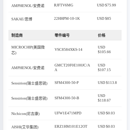
RJFTV6MG
USD $75.99
AMPHENOL/安费诺
22HHPM-10-1K
USD $85
SAKAE/思博
制造商
零件编号
价格
MICROCHIP(美国微
USD
VSC8584XKS-14
$105.66
芯)
GMCT20F0E100JC/A
USD
AMPHENOL/安费诺
A
$107.15
SFM4300-50-P
USD $113.8
Sensirion(瑞士盛思锐)
USD
SFM4300-50-B
Sensirion(瑞士盛思锐)
$118.67
UFW1E471MPD
USD $0.03
Nichicon(尼吉康)
ERZ1HM101E12OT
USD $0.03
AISHI(艾华集团)