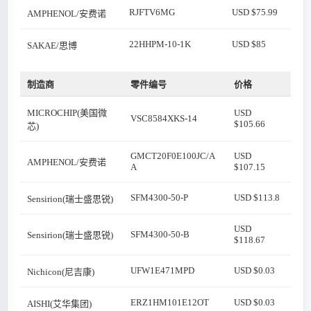
RJFTV6MG
USD $75.99
AMPHENOL/安费诺
22HHPM-10-1K
USD $85
SAKAE/思博
制造商
零件编号
价格
MICROCHIP(美国微
USD
VSC8584XKS-14
$105.66
芯)
GMCT20F0E100JC/A
USD
AMPHENOL/安费诺
A
$107.15
SFM4300-50-P
USD $113.8
Sensirion(瑞士盛思锐)
USD
SFM4300-50-B
Sensirion(瑞士盛思锐)
$118.67
UFW1E471MPD
USD $0.03
Nichicon(尼吉康)
ERZ1HM101E12OT
USD $0.03
AISHI(艾华集团)