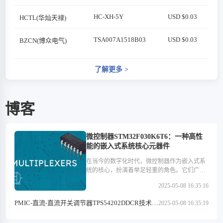
HC-XH-5Y
USD $0.03
HCTL(华灿天禄)
TSA007A1518B03
USD $0.03
BZCN(博众电气)
了解更多
>
博客
微控制器STM32F030K6T6：一种高性
能的嵌入式系统核心元器件
在当今的数字化时代，微控制器作为嵌入式系
统的核心，扮演着举足轻重的角色。它们广泛
应用于医疗设备、汽车电子、工业控制、消费
2025-05-08 16:35:16
类电子产品以及通信设备等多个领域。在这些
微控制器中，STM32F030K6T6以其高性能、低
PMIC-直流-直流开关调节器TPS54202DDCR技术特
2025-05-08 16:35:19
功耗和丰富的外设接口等特点，成为了众多开
点解析
发者心中的优选。本文将深入探讨