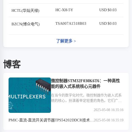
HC-XH-5Y
USD $0.03
HCTL(华灿天禄)
TSA007A1518B03
USD $0.03
BZCN(博众电气)
了解更多
>
博客
微控制器STM32F030K6T6：一种高性
能的嵌入式系统核心元器件
在当今的数字化时代，微控制器作为嵌入式系
统的核心，扮演着举足轻重的角色。它们广泛
应用于医疗设备、汽车电子、工业控制、消费
2025-05-08 16:35:16
类电子产品以及通信设备等多个领域。在这些
微控制器中，STM32F030K6T6以其高性能、低
PMIC-直流-直流开关调节器TPS54202DDCR技术特
2025-05-08 16:35:19
功耗和丰富的外设接口等特点，成为了众多开
点解析
发者心中的优选。本文将深入探讨