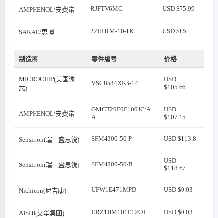
RJFTV6MG
USD $75.99
AMPHENOL/安费诺
22HHPM-10-1K
USD $85
SAKAE/思博
制造商
零件编号
价格
MICROCHIP(美国微
USD
VSC8584XKS-14
$105.66
芯)
GMCT20F0E100JC/A
USD
AMPHENOL/安费诺
A
$107.15
SFM4300-50-P
USD $113.8
Sensirion(瑞士盛思锐)
USD
SFM4300-50-B
Sensirion(瑞士盛思锐)
$118.67
UFW1E471MPD
USD $0.03
Nichicon(尼吉康)
ERZ1HM101E12OT
USD $0.03
AISHI(艾华集团)