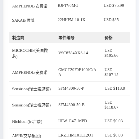
RJFTV6MG
USD $75.99
AMPHENOL/安费诺
22HHPM-10-1K
USD $85
SAKAE/思博
制造商
零件编号
价格
MICROCHIP(美国微
USD
VSC8584XKS-14
$105.66
芯)
GMCT20F0E100JC/A
USD
AMPHENOL/安费诺
A
$107.15
SFM4300-50-P
USD $113.8
Sensirion(瑞士盛思锐)
USD
SFM4300-50-B
Sensirion(瑞士盛思锐)
$118.67
UFW1E471MPD
USD $0.03
Nichicon(尼吉康)
ERZ1HM101E12OT
USD $0.03
AISHI(艾华集团)