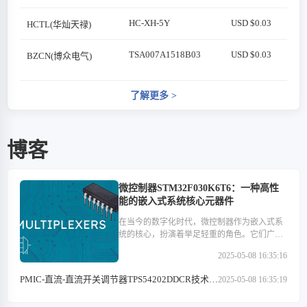
HC-XH-5Y
USD $0.03
HCTL(华灿天禄)
TSA007A1518B03
USD $0.03
BZCN(博众电气)
了解更多
>
博客
微控制器STM32F030K6T6：一种高性
能的嵌入式系统核心元器件
在当今的数字化时代，微控制器作为嵌入式系
统的核心，扮演着举足轻重的角色。它们广泛
应用于医疗设备、汽车电子、工业控制、消费
2025-05-08 16:35:16
类电子产品以及通信设备等多个领域。在这些
微控制器中，STM32F030K6T6以其高性能、低
PMIC-直流-直流开关调节器TPS54202DDCR技术特
2025-05-08 16:35:19
功耗和丰富的外设接口等特点，成为了众多开
点解析
发者心中的优选。本文将深入探讨